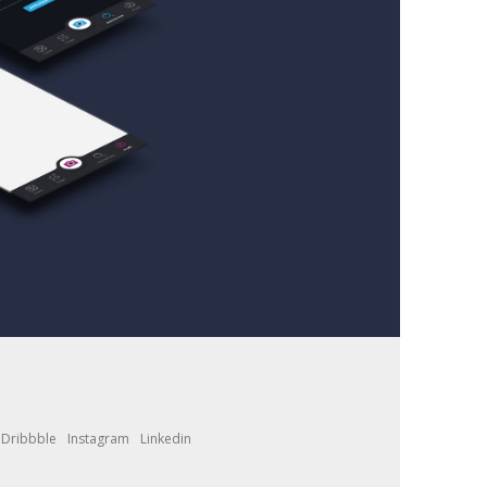
Dribbble
Instagram
Linkedin